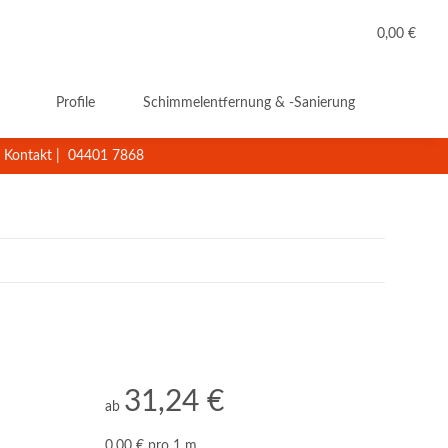
0,00 €
Profile
Schimmelentfernung & -Sanierung
Reini
Kontakt
|
04401 7868
31,24 €
ab
0,00 € pro 1 m