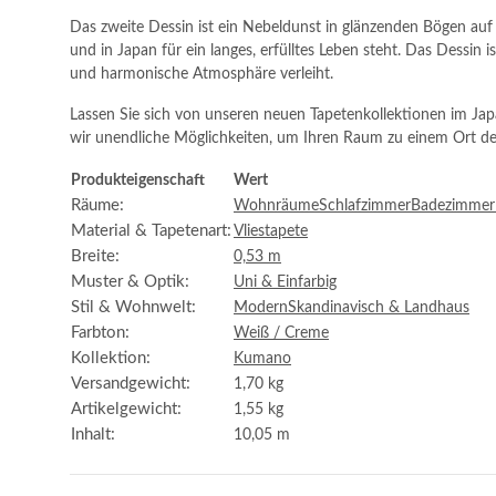
Das zweite Dessin ist ein Nebeldunst in glänzenden Bögen auf g
und in Japan für ein langes, erfülltes Leben steht. Das Dessin 
und harmonische Atmosphäre verleiht.
Lassen Sie sich von unseren neuen Tapetenkollektionen im Jap
wir unendliche Möglichkeiten, um Ihren Raum zu einem Ort d
Produkteigenschaft
Wert
Räume:
Wohnräume
Schlafzimmer
Badezimmer
Material & Tapetenart:
Vliestapete
Breite:
0,53 m
Muster & Optik:
Uni & Einfarbig
Stil & Wohnwelt:
Modern
Skandinavisch & Landhaus
Farbton:
Weiß / Creme
Kollektion:
Kumano
Versandgewicht:
1,70 kg
Artikelgewicht:
1,55
kg
Inhalt:
10,05 m