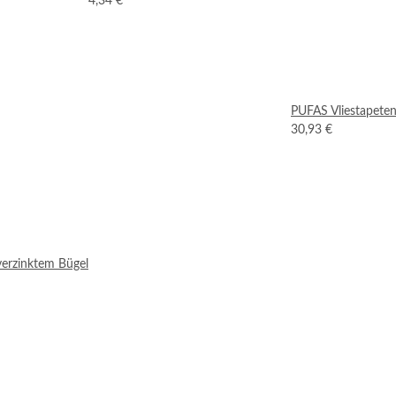
4,34 €
PUFAS Vliestapeten
30,93 €
verzinktem Bügel