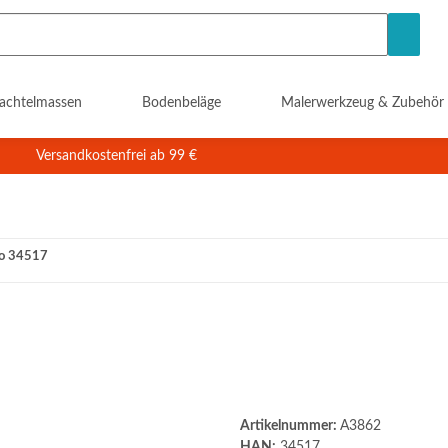
achtelmassen
Bodenbeläge
Malerwerkzeug & Zubehör
Versandkostenfrei ab 99 €
o 34517
Artikelnummer:
A3862
HAN:
34517