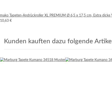
mako Tapeten-Andrückroller XL PREMIUM Ø 6,5 x 17,5 cm, Extra dick
10,63 €
Kunden kauften dazu folgende Artikel