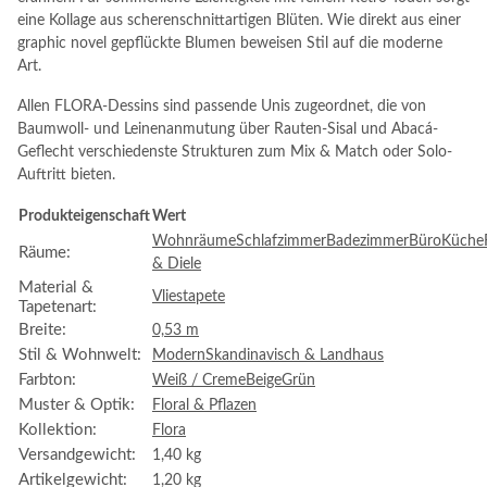
eine Kollage aus scherenschnittartigen Blüten. Wie direkt aus einer
graphic novel gepflückte Blumen beweisen Stil auf die moderne
Art.
Allen FLORA-Dessins sind passende Unis zugeordnet, die von
Baumwoll- und Leinenanmutung über Rauten-Sisal und Abacá-
Geflecht verschiedenste Strukturen zum Mix & Match oder Solo-
Auftritt bieten.
Produkteigenschaft
Wert
Wohnräume
Schlafzimmer
Badezimmer
Büro
Küche
Räume:
& Diele
Material &
Vliestapete
Tapetenart:
Breite:
0,53 m
Stil & Wohnwelt:
Modern
Skandinavisch & Landhaus
Farbton:
Weiß / Creme
Beige
Grün
Muster & Optik:
Floral & Pflazen
Kollektion:
Flora
Versandgewicht:
1,40 kg
Artikelgewicht:
1,20
kg