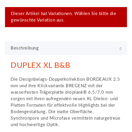
x
Dieser Artikel hat Variationen. Wählen Sie bitte die
gewünschte Variation aus.
Beschreibung
DUPLEX XL B&B
Die Designbelags-Doppelkollektion BORDEAUX 2.5
mm und ihre Klickvariante BREGENZ mit der
wasserfesten Trägerplatte droplank® 6.5/7.0 mm
sorgen mit ihren aufregenden neuen XL Dielen- und
Platten Formaten für effektvolle Highlights bei der
Bodengestaltung. Die matte Oberfläche,
Synchronpore und Microfase vermitteln naturgetreue
und hochwertige Optik.