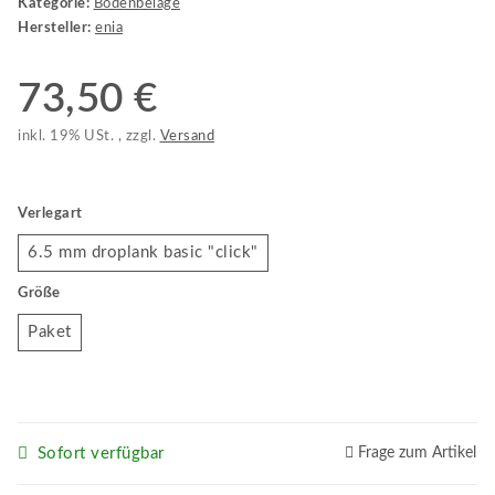
Kategorie:
Bodenbeläge
Hersteller:
enia
73,50 €
inkl. 19% USt. , zzgl.
Versand
Verlegart
6.5 mm droplank basic "click"
6.5 mm droplank basic "click"
Größe
Paket
Paket
Sofort verfügbar
Frage zum Artikel