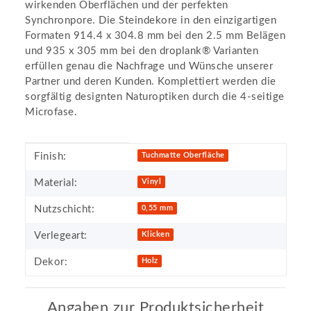
wirkenden Oberflächen und der perfekten
Synchronpore. Die Steindekore in den einzigartigen
Formaten 914.4 x 304.8 mm bei den 2.5 mm Belägen
und 935 x 305 mm bei den droplank® Varianten
erfüllen genau die Nachfrage und Wünsche unserer
Partner und deren Kunden. Komplettiert werden die
sorgfältig designten Naturoptiken durch die 4-seitige
Microfase.
Produkteigenschaft
Wert
Finish:
Tuchmatte Oberfläche
Material:
Vinyl
Nutzschicht:
0,55 mm
Verlegeart:
Klicken
Dekor:
Holz
Angaben zur Produktsicherheit