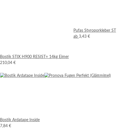
Pufas Styroporkleber ST
ab
3,43 €
Bostik STIX H900 RESIST+ 14kg Eimer
210,04 €
Bostik Ardatape Inside
7,84 €