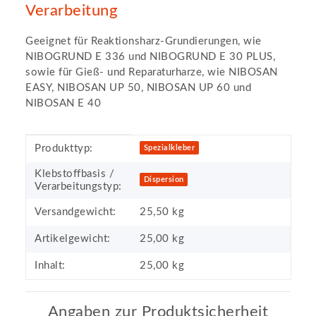
Verarbeitung
Geeignet für Reaktionsharz-Grundierungen, wie
NIBOGRUND E 336 und NIBOGRUND E 30 PLUS,
sowie für Gieß- und Reparaturharze, wie NIBOSAN
EASY, NIBOSAN UP 50, NIBOSAN UP 60 und
NIBOSAN E 40
Produkteigenschaft
Wert
Produkttyp:
Spezialkleber
Klebstoffbasis /
Dispersion
Verarbeitungstyp:
Versandgewicht:
25,50 kg
Artikelgewicht:
25,00
kg
Inhalt:
25,00 kg
Angaben zur Produktsicherheit