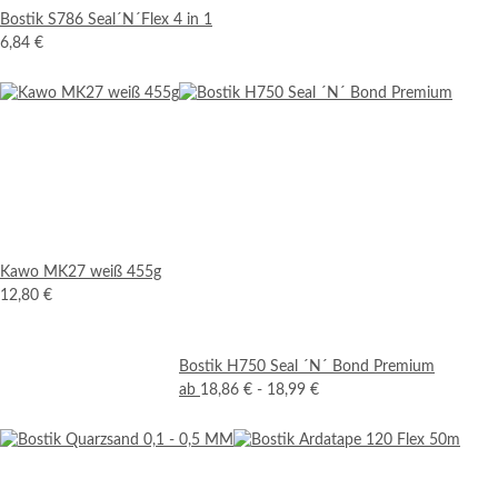
Bostik S786 Seal´N´Flex 4 in 1
6,84 €
Kawo MK27 weiß 455g
12,80 €
Bostik H750 Seal ´N´ Bond Premium
ab
18,86 € -
18,99 €