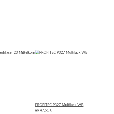
PROFITEC P327 Multilack WB
ab
47,51 €