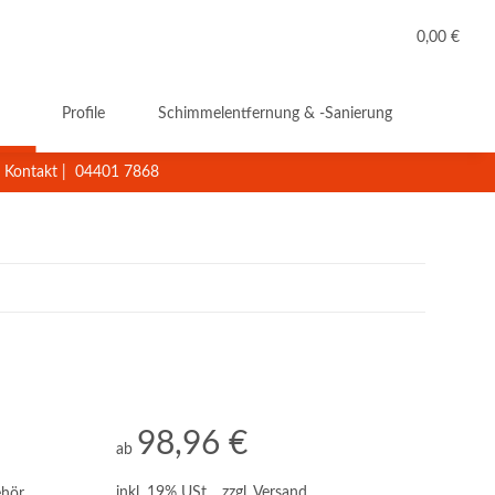
0,00 €
Profile
Schimmelentfernung & -Sanierung
Reini
Kontakt
|
04401 7868
98,96 €
ab
inkl. 19% USt. , zzgl.
Versand
ehör