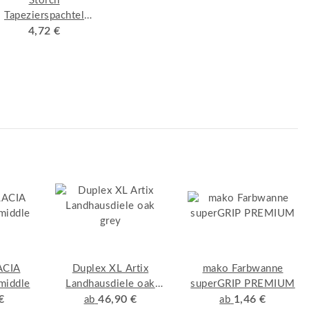
Storch
Tapezierspachtel
Breite 24cm
4,72 €
ACIA
Duplex XL Artix
mako Farbwanne
middle
Landhausdiele oak
superGRIP PREMIUM
€
46,90 €
grey
1,46 €
ab
ab