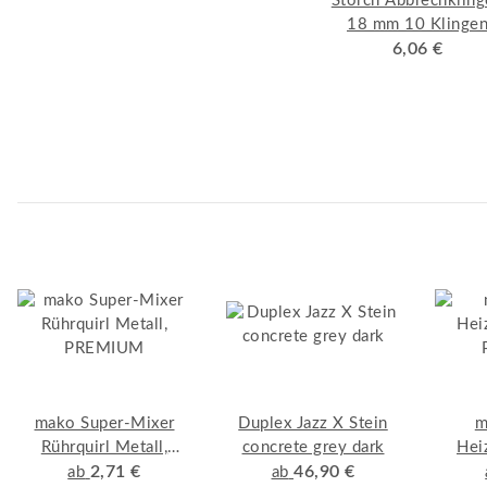
Storch Abbrechklin
18 mm 10 Klinge
GoldCut im Dispens
6,06 €
mako Super-Mixer
Duplex Jazz X Stein
m
Rührquirl Metall,
concrete grey dark
Hei
PREMIUM
2,71 €
46,90 €
ab
ab