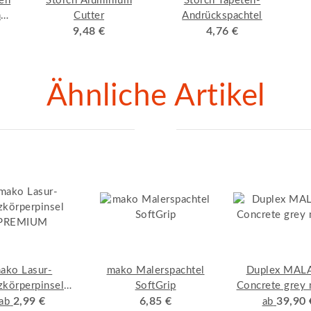
gen
Storch Aluminium
Storch Tapeten-
n
Cutter
Andrückspachtel
er
9,48 €
4,76 €
Ähnliche Artikel
ako Lasur-
mako Malerspachtel
Duplex MAL
zkörperpinsel
SoftGrip
Concrete grey 
PREMIUM
2,99 €
6,85 €
39,90 
ab
ab