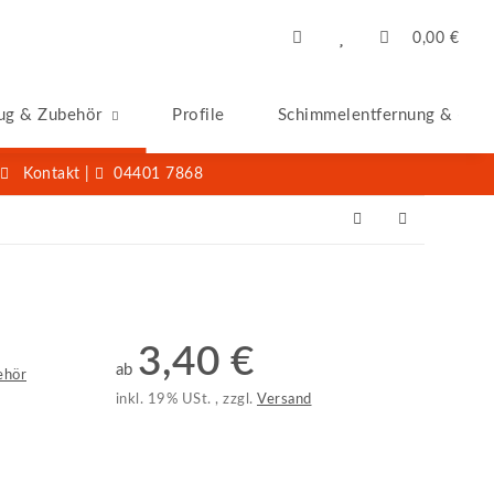
0,00 €
ug & Zubehör
Profile
Schimmelentfernung & -San
Kontakt
|
04401 7868
3,40 €
ab
ehör
inkl. 19% USt. , zzgl.
Versand