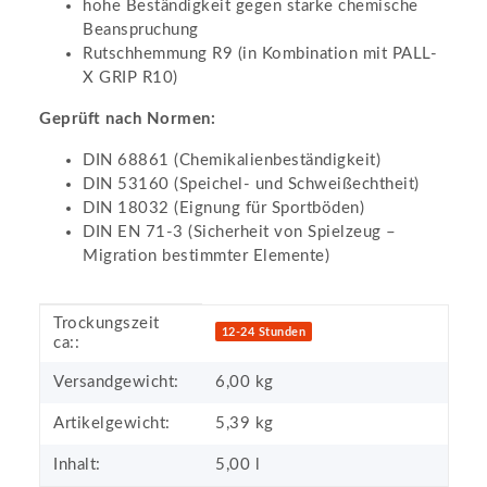
hohe Beständigkeit gegen starke chemische
Beanspruchung
Rutschhemmung R9 (in Kombination mit PALL-
X GRIP R10)
Geprüft nach Normen:
DIN 68861 (Chemikalienbeständigkeit)
DIN 53160 (Speichel- und Schweißechtheit)
DIN 18032 (Eignung für Sportböden)
DIN EN 71-3 (Sicherheit von Spielzeug –
Migration bestimmter Elemente)
Trockungszeit
Produkteigenschaft
Wert
12-24 Stunden
ca::
Versandgewicht:
6,00 kg
Artikelgewicht:
5,39
kg
Inhalt:
5,00 l