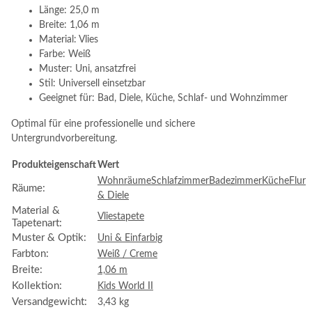
Länge: 25,0 m
Breite: 1,06 m
Material: Vlies
Farbe: Weiß
Muster: Uni, ansatzfrei
Stil: Universell einsetzbar
Geeignet für: Bad, Diele, Küche, Schlaf- und Wohnzimmer
Optimal für eine professionelle und sichere
Untergrundvorbereitung.
Produkteigenschaft
Wert
Wohnräume
Schlafzimmer
Badezimmer
Küche
Flur
Räume:
& Diele
Material &
Vliestapete
Tapetenart:
Muster & Optik:
Uni & Einfarbig
Farbton:
Weiß / Creme
Breite:
1,06 m
Kollektion:
Kids World II
Versandgewicht:
3,43 kg