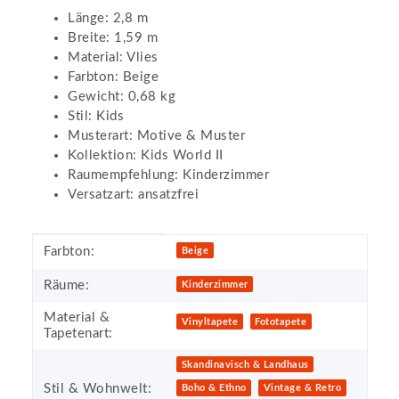
Länge: 2,8 m
Breite: 1,59 m
Material: Vlies
Farbton: Beige
Gewicht: 0,68 kg
Stil: Kids
Musterart: Motive & Muster
Kollektion: Kids World II
Raumempfehlung: Kinderzimmer
Versatzart: ansatzfrei
Produkteigenschaft
Wert
Farbton:
Beige
Räume:
Kinderzimmer
Material &
Vinyltapete
Fototapete
Tapetenart:
Skandinavisch & Landhaus
Stil & Wohnwelt:
Boho & Ethno
Vintage & Retro