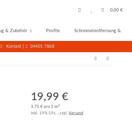
0,00 €
ug & Zubehör
Profile
Schimmelentfernung & -San
Kontakt
|
04401 7868
19,99 €
2
3,75 € pro 1 m
inkl. 19% USt. , zzgl.
Versand