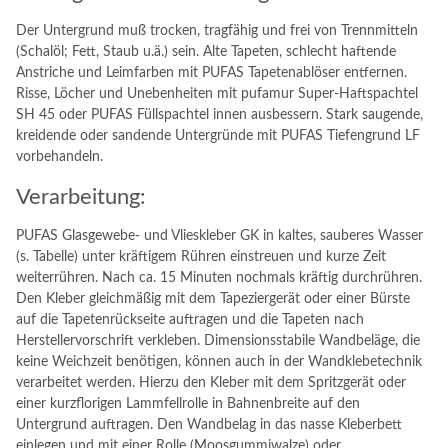
Der Untergrund muß trocken, tragfähig und frei von Trennmitteln
(Schalöl; Fett, Staub u.ä.) sein. Alte Tapeten, schlecht haftende
Anstriche und Leimfarben mit PUFAS Tapetenablöser entfernen.
Risse, Löcher und Unebenheiten mit pufamur Super-Haftspachtel
SH 45 oder PUFAS Füllspachtel innen ausbessern. Stark saugende,
kreidende oder sandende Untergründe mit PUFAS Tiefengrund LF
vorbehandeln.
Verarbeitung:
PUFAS Glasgewebe- und Vlieskleber GK in kaltes, sauberes Wasser
(s. Tabelle) unter kräftigem Rühren einstreuen und kurze Zeit
weiterrühren. Nach ca. 15 Minuten nochmals kräftig durchrühren.
Den Kleber gleichmäßig mit dem Tapeziergerät oder einer Bürste
auf die Tapetenrückseite auftragen und die Tapeten nach
Herstellervorschrift verkleben. Dimensionsstabile Wandbeläge, die
keine Weichzeit benötigen, können auch in der Wandklebetechnik
verarbeitet werden. Hierzu den Kleber mit dem Spritzgerät oder
einer kurzflorigen Lammfellrolle in Bahnenbreite auf den
Untergrund auftragen. Den Wandbelag in das nasse Kleberbett
einlegen und mit einer Rolle (Moosgummiwalze) oder