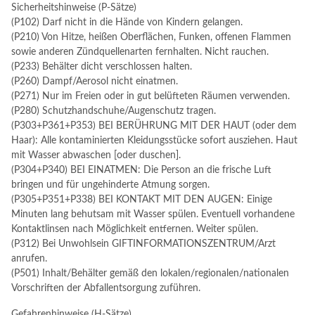
Sicherheitshinweise (P-Sätze)
(P102) Darf nicht in die Hände von Kindern gelangen.
(P210) Von Hitze, heißen Oberflächen, Funken, offenen Flammen
sowie anderen Zündquellenarten fernhalten. Nicht rauchen.
(P233) Behälter dicht verschlossen halten.
(P260) Dampf/Aerosol nicht einatmen.
(P271) Nur im Freien oder in gut belüfteten Räumen verwenden.
(P280) Schutzhandschuhe/Augenschutz tragen.
(P303+P361+P353) BEI BERÜHRUNG MIT DER HAUT (oder dem
Haar): Alle kontaminierten Kleidungsstücke sofort ausziehen. Haut
mit Wasser abwaschen [oder duschen].
(P304+P340) BEI EINATMEN: Die Person an die frische Luft
bringen und für ungehinderte Atmung sorgen.
(P305+P351+P338) BEI KONTAKT MIT DEN AUGEN: Einige
Minuten lang behutsam mit Wasser spülen. Eventuell vorhandene
Kontaktlinsen nach Möglichkeit entfernen. Weiter spülen.
(P312) Bei Unwohlsein GIFTINFORMATIONSZENTRUM/Arzt
anrufen.
(P501) Inhalt/Behälter gemäß den lokalen/regionalen/nationalen
Vorschriften der Abfallentsorgung zuführen.
Gefahrenhinweise (H-Sätze)