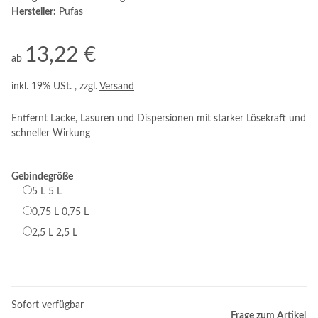
Hersteller:
Pufas
13,22 €
ab
inkl. 19% USt. , zzgl.
Versand
Entfernt Lacke, Lasuren und Dispersionen mit starker Lösekraft und
schneller Wirkung
Gebindegröße
5 L
5 L
0,75 L
0,75 L
2,5 L
2,5 L
Sofort verfügbar
Frage zum Artikel