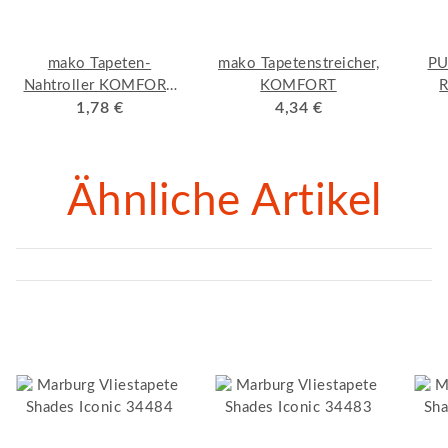
mako Tapeten-
mako Tapetenstreicher,
PU
Nahtroller KOMFORT
KOMFORT
R
Konische Form,
1,78 €
4,34 €
geb
Kunststoffgriff mit
verzinktem Bügel
Ähnliche Artikel