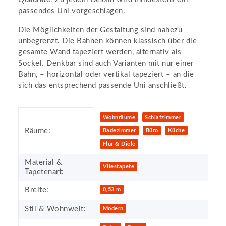
passendes Uni vorgeschlagen.
Die Möglichkeiten der Gestaltung sind nahezu
unbegrenzt. Die Bahnen können klassisch über die
gesamte Wand tapeziert werden, alternativ als
Sockel. Denkbar sind auch Varianten mit nur einer
Bahn, – horizontal oder vertikal tapeziert – an die
sich das entsprechend passende Uni anschließt.
Produkteigenschaft
Wert
Wohnräume
Schlafzimmer
Räume:
Badezimmer
Büro
Küche
Flur & Diele
Material &
Vliestapete
Tapetenart:
Breite:
0,53 m
Stil & Wohnwelt:
Modern