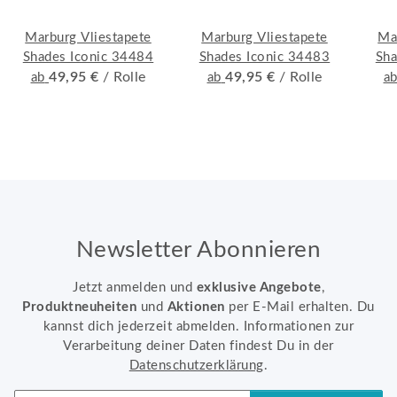
Marburg Vliestapete
Marburg Vliestapete
Ma
Shades Iconic 34484
Shades Iconic 34483
Sha
49,95 €
/ Rolle
49,95 €
/ Rolle
ab
ab
a
Newsletter Abonnieren
Jetzt anmelden und
exklusive Angebote
,
Produktneuheiten
und
Aktionen
per E-Mail erhalten. Du
kannst dich jederzeit abmelden. Informationen zur
Verarbeitung deiner Daten findest Du in der
Datenschutzerklärung
.