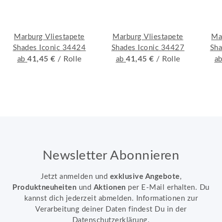
Marburg Vliestapete
Marburg Vliestapete
Ma
Shades Iconic 34424
Shades Iconic 34427
Sha
41,45 €
/ Rolle
41,45 €
/ Rolle
ab
ab
a
Newsletter Abonnieren
Jetzt anmelden und
exklusive Angebote
,
Produktneuheiten
und
Aktionen
per E-Mail erhalten. Du
kannst dich jederzeit abmelden. Informationen zur
Verarbeitung deiner Daten findest Du in der
Datenschutzerklärung
.