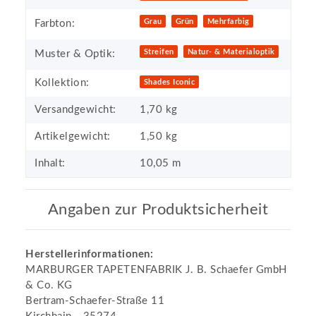
Grau
Grün
Mehrfarbig
Farbton:
Streifen
Natur- & Materialoptik
Muster & Optik:
Kollektion:
Shades Iconic
Versandgewicht:
1,70 kg
Artikelgewicht:
1,50
kg
Inhalt:
10,05 m
Angaben zur Produktsicherheit
Herstellerinformationen:
MARBURGER TAPETENFABRIK J. B. Schaefer GmbH
& Co. KG
Bertram-Schaefer-Straße 11