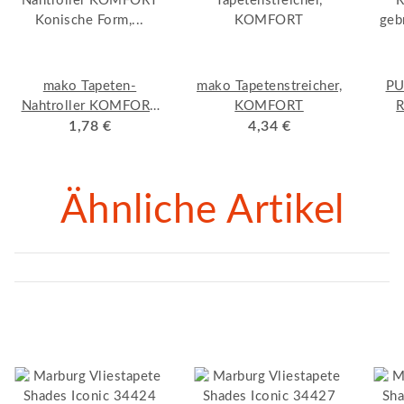
mako Tapeten-
mako Tapetenstreicher,
PU
Nahtroller KOMFORT
KOMFORT
R
Konische Form,
1,78 €
4,34 €
geb
Kunststoffgriff mit
verzinktem Bügel
Ähnliche Artikel