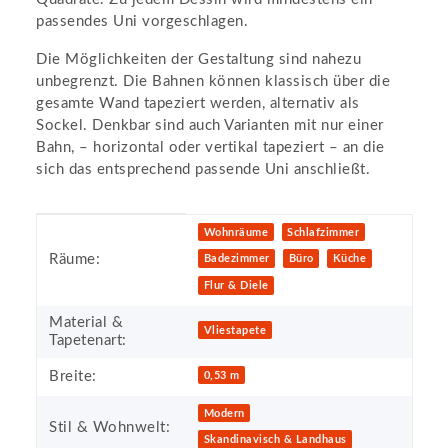
passendes Uni vorgeschlagen.
Die Möglichkeiten der Gestaltung sind nahezu
unbegrenzt. Die Bahnen können klassisch über die
gesamte Wand tapeziert werden, alternativ als
Sockel. Denkbar sind auch Varianten mit nur einer
Bahn, – horizontal oder vertikal tapeziert – an die
sich das entsprechend passende Uni anschließt.
Produkteigenschaft
Wert
Wohnräume
Schlafzimmer
Räume:
Badezimmer
Büro
Küche
Flur & Diele
Material &
Vliestapete
Tapetenart:
Breite:
0,53 m
Modern
Stil & Wohnwelt:
Skandinavisch & Landhaus