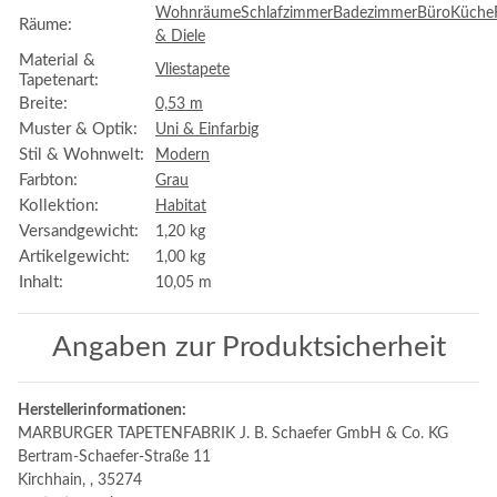
Wohnräume
Schlafzimmer
Badezimmer
Büro
Küche
Räume:
& Diele
Material &
Vliestapete
Tapetenart:
Breite:
0,53 m
Muster & Optik:
Uni & Einfarbig
Stil & Wohnwelt:
Modern
Farbton:
Grau
Kollektion:
Habitat
Versandgewicht:
1,20 kg
Artikelgewicht:
1,00
kg
Inhalt:
10,05 m
Angaben zur Produktsicherheit
Herstellerinformationen:
MARBURGER TAPETENFABRIK J. B. Schaefer GmbH & Co. KG
Bertram-Schaefer-Straße 11
Kirchhain, , 35274