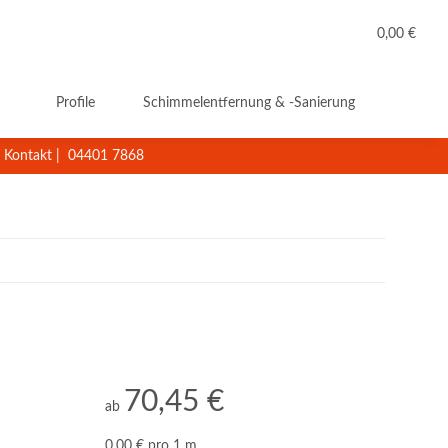
0,00 €
Profile
Schimmelentfernung & -Sanierung
Reini
Kontakt
|
04401 7868
70,45 €
ab
0,00 € pro 1 m