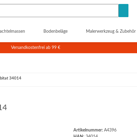
achtelmassen
Bodenbeläge
Malerwerkzeug & Zubehör
Versandkostenfrei ab 99 €
abitat 34014
14
Artikelnummer:
A4396
HAN:
34014