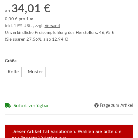
34,01 €
ab
0,00 € pro 1 m
inkl. 19% USt. , zzgl.
Versand
Unverbindliche Preisempfehlung des Herstellers
:
46,95 €
(Sie sparen
27.56%
, also
12,94 €
)
Größe
Rolle
Muster
Rolle
Muster
Sofort verfügbar
Frage zum Artikel
x
Dieser Artikel hat Variationen. Wählen Sie bitte die