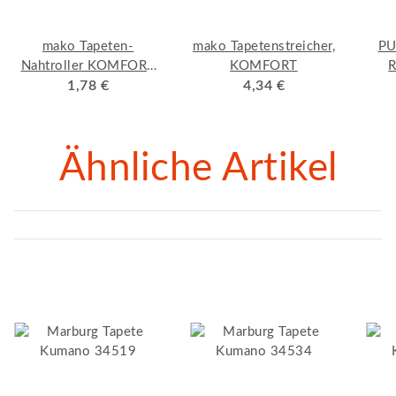
mako Tapeten-
mako Tapetenstreicher,
PU
Nahtroller KOMFORT
KOMFORT
R
Konische Form,
1,78 €
4,34 €
geb
Kunststoffgriff mit
verzinktem Bügel
Ähnliche Artikel