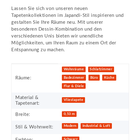
Lassen Sie sich von unseren neuen
Tapetenkollektionen im Japandi-Stil inspirieren und
gestalten Sie Ihre Räume neu. Mit unserer
besonderen Dessin-Kombination und den
verschiedenen Unis bieten wir unendliche
Möglichkeiten, um Ihren Raum zu einem Ort der
Entspannung zu machen.
Produkteigenschaft
Wert
Wohnräume
Schlafzimmer
Räume:
Badezimmer
Büro
Küche
Flur & Diele
Material &
Vliestapete
Tapetenart:
Breite:
0,53 m
Modern
Industrial & Loft
Stil & Wohnwelt:
Farbton:
Schwarz