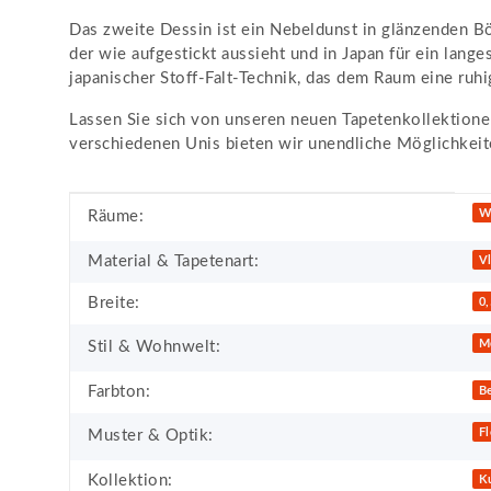
Das zweite Dessin ist ein Nebeldunst in glänzenden Bö
der wie aufgestickt aussieht und in Japan für ein lange
japanischer Stoff-Falt-Technik, das dem Raum eine ruh
Lassen Sie sich von unseren neuen Tapetenkollektione
verschiedenen Unis bieten wir unendliche Möglichkei
Produkteigenschaft
Wert
W
Räume:
Material & Tapetenart:
Vl
Breite:
0
M
Stil & Wohnwelt:
Farbton:
B
Fl
Muster & Optik:
Kollektion:
K