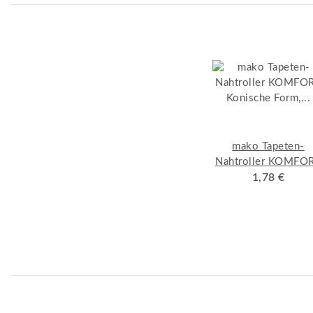
mako Tapeten-
Nahtroller KOMFO
Konische Form,
1,78 €
Kunststoffgriff mi
verzinktem Bügel