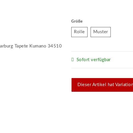
Größe
Rolle
Muster
Rolle
Muster
Sofort verfügbar
x
Dieser Artikel hat Variati