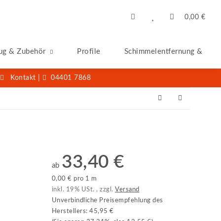
0,00 €
ug & Zubehör
Profile
Schimmelentfernung & -San
Kontakt
|
04401 7868
33,40 €
ab
0,00 € pro 1 m
inkl. 19% USt. , zzgl.
Versand
Unverbindliche Preisempfehlung des
Herstellers
:
45,95 €