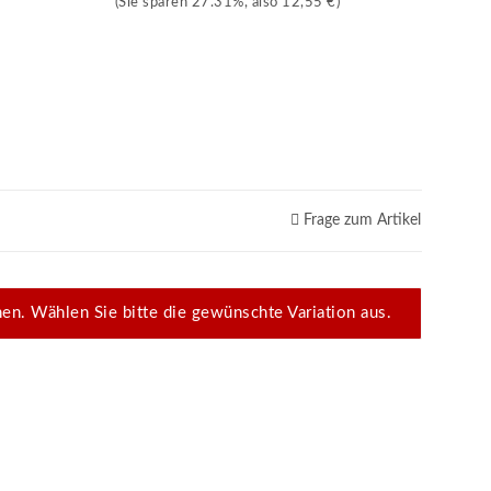
(Sie sparen
27.31%
, also
12,55 €
)
Frage zum Artikel
onen. Wählen Sie bitte die gewünschte Variation aus.