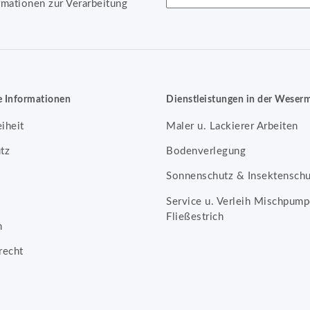
rmationen zur Verarbeitung
Newsletter Abonnieren
e Informationen
Dienstleistungen in der Weser
eiheit
Maler u. Lackierer Arbeiten
tz
Bodenverlegung
Sonnenschutz & Insektenschu
Service u. Verleih Mischpump
Fließestrich
m
recht