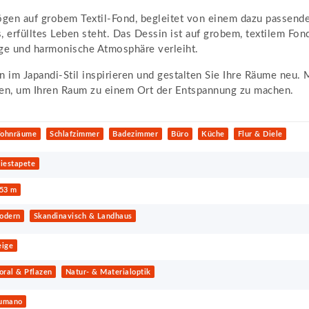
gen auf grobem Textil-Fond, begleitet von einem dazu passenden 
s, erfülltes Leben steht. Das Dessin ist auf grobem, textilem Fon
ige und harmonische Atmosphäre verleiht.
n im Japandi-Stil inspirieren und gestalten Sie Ihre Räume neu
ten, um Ihren Raum zu einem Ort der Entspannung zu machen.
ohnräume
Schlafzimmer
Badezimmer
Büro
Küche
Flur & Diele
iestapete
,53 m
odern
Skandinavisch & Landhaus
eige
oral & Pflazen
Natur- & Materialoptik
umano