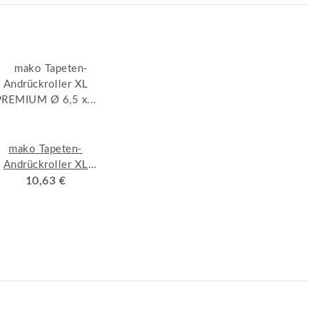
mako Tapeten-
Andrückroller XL
PREMIUM Ø 6,5 x
10,63 €
17,5 cm, Extra dicke
Walze aus PUR-
Schaum