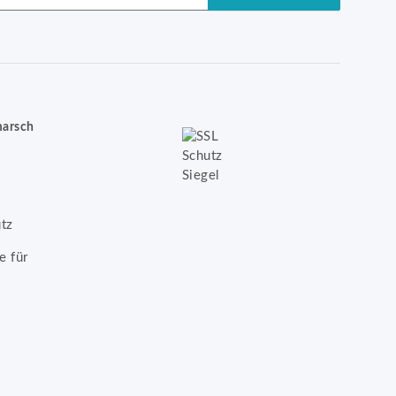
marsch
tz
e für