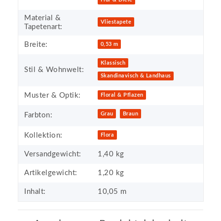
Material &
Vliestapete
Tapetenart:
Breite:
0,53 m
Klassisch
Stil & Wohnwelt:
Skandinavisch & Landhaus
Muster & Optik:
Floral & Pflazen
Grau
Braun
Farbton:
Kollektion:
Flora
Versandgewicht:
1,40 kg
Artikelgewicht:
1,20
kg
Inhalt:
10,05 m