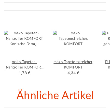
mako Tapeten-
mako Tapetenstreicher,
PU
Nahtroller KOMFORT
KOMFORT
R
Konische Form,
1,78 €
4,34 €
geb
Kunststoffgriff mit
verzinktem Bügel
Ähnliche Artikel