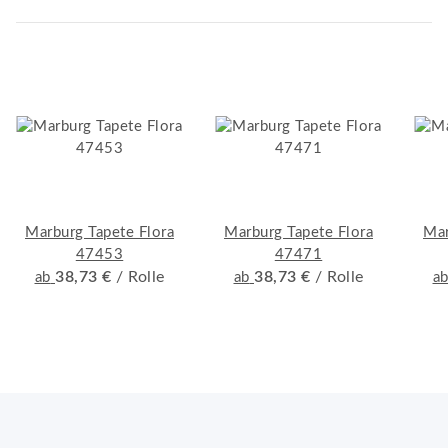
Marburg Tapete Flora
Marburg Tapete Flora
Mar
47453
47471
38,73 €
/ Rolle
38,73 €
/ Rolle
ab
ab
a