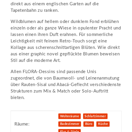
direkt aus einem englischen Garten auf die
Tapetenbahn zu ranken.
Wildblumen auf hellem oder dunklem Fond erblühen
einzeln oder als ganze Wiese in opulenter Pracht und
lassen einen ihren Duft erahnen. Für sommerliche
Leichtigkeit mit feinem Retro-Touch sorgt eine
Kollage aus scherenschnittartigen Blüten. Wie direkt
aus einer graphic novel gepflückte Blumen beweisen
Stil auf die moderne Art.
Allen FLORA-Dessins sind passende Unis
zugeordnet, die von Baumwoll- und Leinenanmutung
über Rauten-Sisal und Abacá-Geflecht verschiedenste
Strukturen zum Mix & Match oder Solo-Auftritt
bieten.
Produkteigenschaft
Wert
Wohnräume
Schlafzimmer
Räume:
Badezimmer
Büro
Küche
Flur & Diele