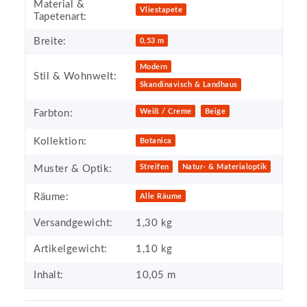
Material &
Produkteigenschaft
Wert
Vliestapete
Tapetenart:
Breite:
0,53 m
Modern
Stil & Wohnwelt:
Skandinavisch & Landhaus
Weiß / Creme
Beige
Farbton:
Kollektion:
Botanica
Streifen
Natur- & Materialoptik
Muster & Optik:
Räume:
Alle Räume
Versandgewicht:
1,30 kg
Artikelgewicht:
1,10
kg
Inhalt:
10,05 m