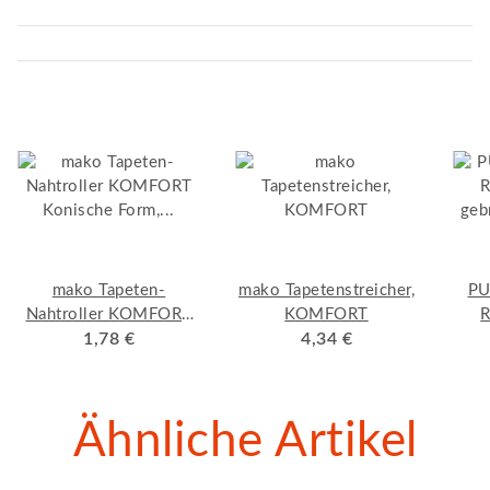
mako Tapeten-
mako Tapetenstreicher,
PU
Nahtroller KOMFORT
KOMFORT
R
Konische Form,
1,78 €
4,34 €
geb
Kunststoffgriff mit
verzinktem Bügel
Ähnliche Artikel