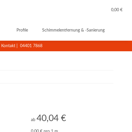
0,00 €
Profile
Schimmelentfernung & -Sanierung
Reini
Kontakt
|
04401 7868
40,04 €
ab
0,00 € pro 1 m