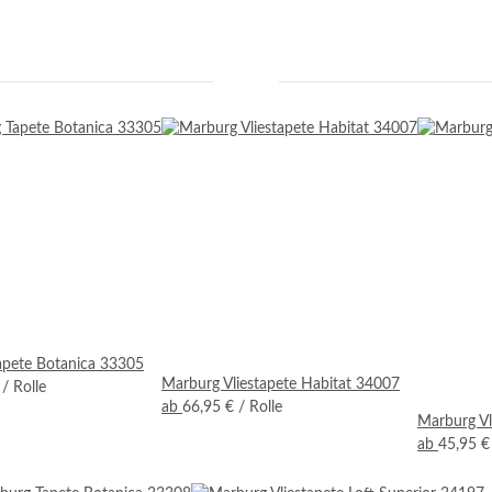
apete Botanica 33305
Marburg Vliestapete Habitat 34007
€
/ Rolle
ab
66,95 €
/ Rolle
Marburg Vl
ab
45,95 