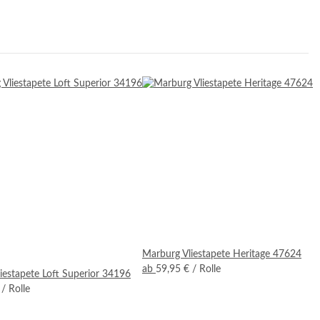
Marburg Vliestapete Heritage 47624
ab
59,95 €
/ Rolle
iestapete Loft Superior 34196
€
/ Rolle