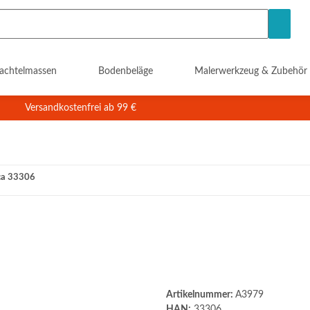
achtelmassen
Bodenbeläge
Malerwerkzeug & Zubehör
Versandkostenfrei ab 99 €
ca 33306
Artikelnummer:
A3979
HAN:
33306