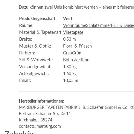
Dazu können zwei Unis kombiniert werden – eines mit feinerer,
Produkteigenschaft
Wert
Räume:
Wohnräume
Schlafzimmer
Flur & Diele
Material & Tapetenart:
Vliestapete
Breite:
0,53 m
Muster & Optik:
Floral & Pflazen
Farbton:
Grau
Grün
Stil & Wohnwelt:
Boho & Ethno
Versandgewicht:
1,80 kg
Artikelgewicht:
1,60
kg
Inhalt:
10,05 m
Herstellerinformationen:
MARBURGER TAPETENFABRIK J. B. Schaefer GmbH & Co. K
Bertram-Schaefer-Straße 11
Kirchhain, , 35274
contact@marburg.com