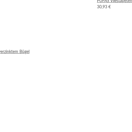
PUFAS Vliestapeten
30,93 €
verzinktem Bügel