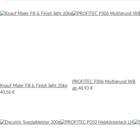
PROFITEC P306 Multigrund WB
Knauf Maler Fill & Finish light 20kg
ab
48,93 €
40,56 €