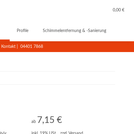
0,00 €
Profile
Schimmelentfernung & -Sanierung
Reini
Kontakt
|
04401 7868
7,15 €
ab
inkl. 19% USt. , zzgl.
Versand
ehör