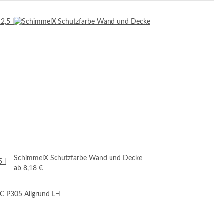
SchimmelX Schutzfarbe Wand und Decke
 l
ab
8,18 €