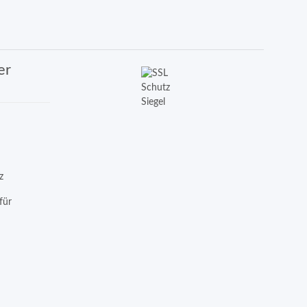
er
z
für