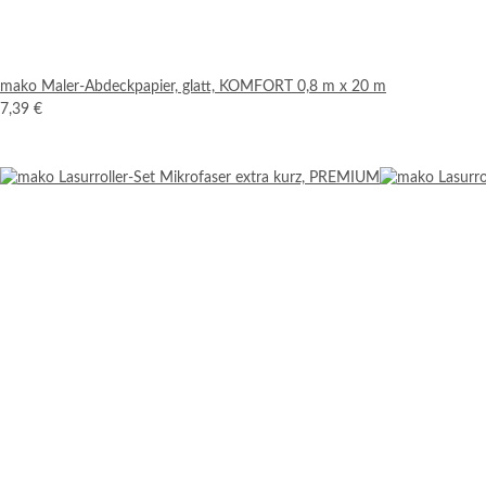
mako Maler-Abdeckpapier, glatt, KOMFORT 0,8 m x 20 m
7,39 €