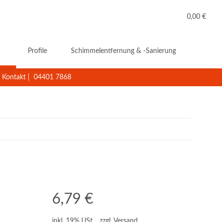
0,00 €
Profile
Schimmelentfernung & -Sanierung
Reini
Kontakt
|
04401 7868
6,79 €
inkl. 19% USt. , zzgl.
Versand