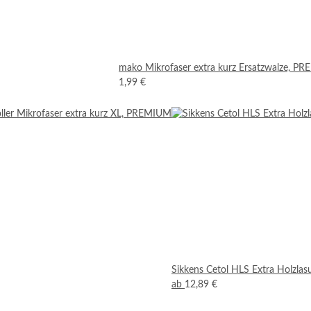
mako Mikrofaser extra kurz Ersatzwalze, P
1,99 €
Sikkens Cetol HLS Extra Holzlas
ab
12,89 €