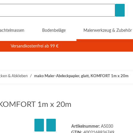
achtelmassen
Bodenbeläge
Malerwerkzeug & Zubehör
Versandkostenfrei ab 99 €
cken & Abkleben
mako Maler-Abdeckpapier, glatt, KOMFORT 1m x 20m
t, KOMFORT 1m x 20m
Artikelnummer:
A5030
GTIN:
4002168836749