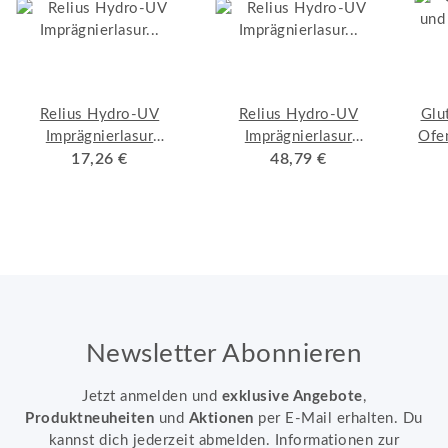
Relius Hydro-UV
Relius Hydro-UV
Glu
Imprägnierlasur
Imprägnierlasur
Ofe
farblos / Basis 0,735 l
17,26 €
farblos / Basis 2,45 l
48,79 €
Newsletter Abonnieren
Jetzt anmelden und
exklusive Angebote
,
Produktneuheiten
und
Aktionen
per E-Mail erhalten. Du
kannst dich jederzeit abmelden. Informationen zur