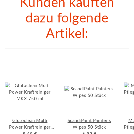
Kunden kauften
dazu folgende
Artikel:
Glutoclean Multi
ScandiPaint Painter's
Mö
Power Kraftreiniger
Wipes 50 Stück
Pfleg
MKX 750 ml
8,48 €
6,92 €