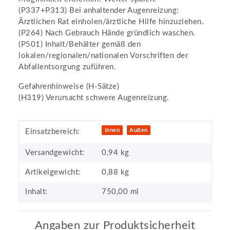
(P337+P313) Bei anhaltender Augenreizung:
Ärztlichen Rat einholen/ärztliche Hilfe hinzuziehen.
(P264) Nach Gebrauch Hände gründlich waschen.
(P501) Inhalt/Behälter gemäß den
lokalen/regionalen/nationalen Vorschriften der
Abfallentsorgung zuführen.
Gefahrenhinweise (H-Sätze)
(H319) Verursacht schwere Augenreizung.
Produkteigenschaft
Wert
Innen
Außen
Einsatzbereich:
Versandgewicht:
0,94 kg
Artikelgewicht:
0,88
kg
Inhalt:
750,00 ml
Angaben zur Produktsicherheit