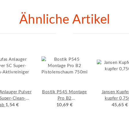
Ähnliche Artikel
Anlauger Pulver
Bostik P545 Montage
Jansen Kupfe
Super-Clean-
Pro B2
kupfer 0,75
ktivreiniger
1,54 €
Pistolenschaum 750ml
10,69 €
45,65 €
ab