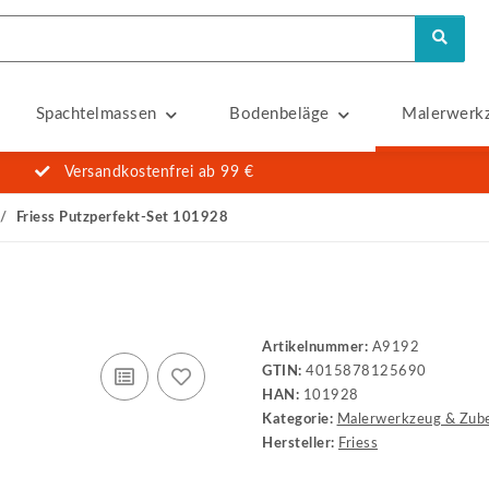
Spachtelmassen
Bodenbeläge
Malerwerk
Versandkostenfrei ab 99 €
Friess Putzperfekt-Set 101928
Artikelnummer:
A9192
GTIN:
4015878125690
HAN:
101928
Kategorie:
Malerwerkzeug & Zub
Hersteller:
Friess