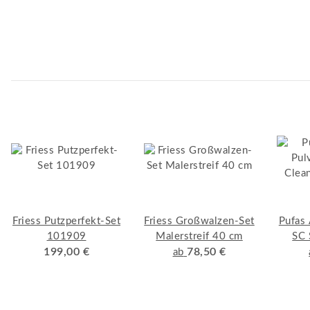
verzinkter Bügel
Friess Putzperfekt-Set
Friess Großwalzen-Set
Pufas 
101909
Malerstreif 40 cm
SC 
199,00 €
78,50 €
A
ab