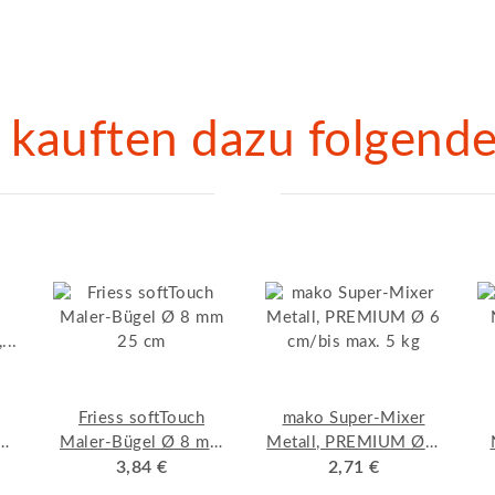
kauften dazu folgende 
Friess softTouch
mako Super-Mixer
Maler-Bügel Ø 8 mm
Metall, PREMIUM Ø 6
m,
3,84 €
25 cm
cm/bis max. 5 kg
2,71 €