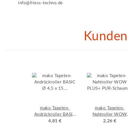
info@friess-techno.de
Kunden 
mako Tapeten-
mako Tapeten-
Andrückroller BASIC
Nahtroller WOW
Ø 4,5 x 15 cm, Walze
4,81 €
PLUS+ PUR-Schau
2,26 €
aus PUR-Schaum
Kunststoffgriff,