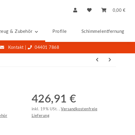
0,00 €
zeug & Zubehör
Profile
Schimmelentfernung & -S
Kontakt
|
04401 7868
426,91 €
inkl. 19% USt. ,
Versandkostenfreie
ehör
Lieferung