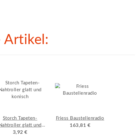
Artikel:
Storch Tapeten-
Friess Baustellenradio
Nahtroller glatt und
163,81 €
konisch
3,92 €