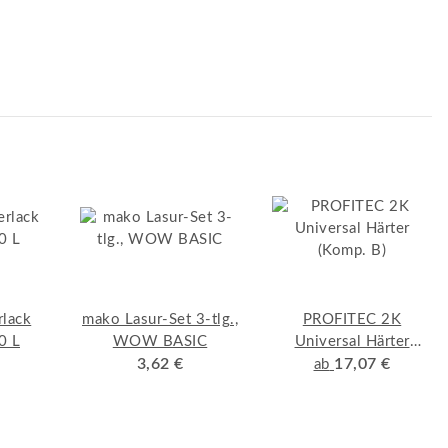
rlack
mako Lasur-Set 3-tlg.,
PROFITEC 2K
0 L
WOW BASIC
Universal Härter
3,62 €
(Komp. B)
17,07 €
ab