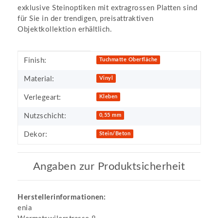
exklusive Steinoptiken mit extragrossen Platten sind
für Sie in der trendigen, preisattraktiven
Objektkollektion erhältlich.
Produkteigenschaft
Wert
Finish:
Tuchmatte Oberfläche
Material:
Vinyl
Verlegeart:
Kleben
Nutzschicht:
0,55 mm
Dekor:
Stein/Beton
Angaben zur Produktsicherheit
Herstellerinformationen:
enia