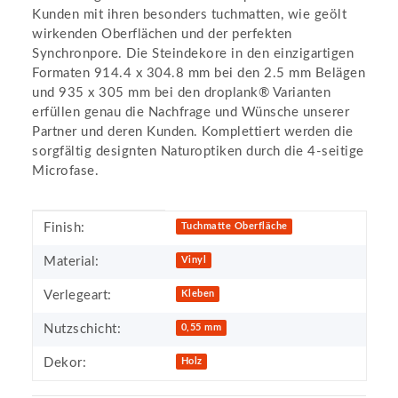
Kunden mit ihren besonders tuchmatten, wie geölt
wirkenden Oberflächen und der perfekten
Synchronpore. Die Steindekore in den einzigartigen
Formaten 914.4 x 304.8 mm bei den 2.5 mm Belägen
und 935 x 305 mm bei den droplank® Varianten
erfüllen genau die Nachfrage und Wünsche unserer
Partner und deren Kunden. Komplettiert werden die
sorgfältig designten Naturoptiken durch die 4-seitige
Microfase.
Produkteigenschaft
Wert
Finish:
Tuchmatte Oberfläche
Material:
Vinyl
Verlegeart:
Kleben
Nutzschicht:
0,55 mm
Dekor:
Holz