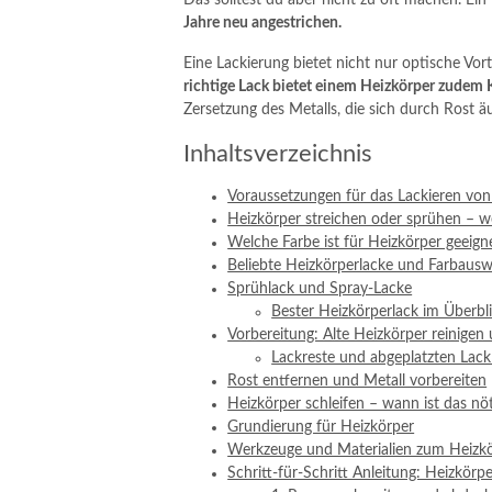
Das solltest du aber nicht zu oft machen. Ein
Jahre neu angestrichen.
Eine Lackierung bietet nicht nur optische Vor
richtige Lack bietet einem Heizkörper zudem
Zersetzung des Metalls, die sich durch Rost ä
Inhaltsverzeichnis
Voraussetzungen für das Lackieren vo
Heizkörper streichen oder sprühen – w
Welche Farbe ist für Heizkörper geeign
Beliebte Heizkörperlacke und Farbausw
Sprühlack und Spray-Lacke
Bester Heizkörperlack im Überbl
Vorbereitung: Alte Heizkörper reinigen 
Lackreste und abgeplatzten Lack
Rost entfernen und Metall vorbereiten
Heizkörper schleifen – wann ist das nö
Grundierung für Heizkörper
Werkzeuge und Materialien zum Heizkö
Schritt-für-Schritt Anleitung: Heizkörpe