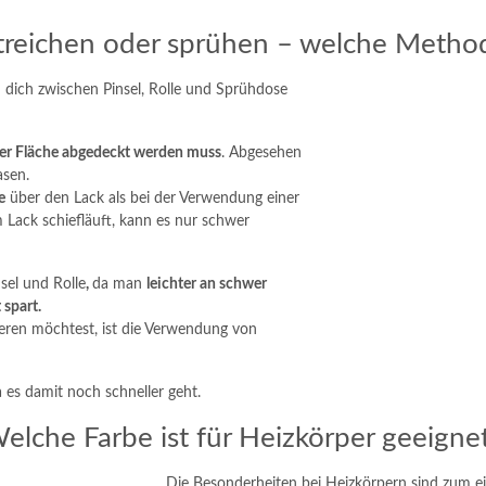
treichen oder sprühen – welche Method
 dich zwischen Pinsel, Rolle und Sprühdose
iger Fläche abgedeckt werden muss
. Abgesehen
asen.
e
über den Lack als bei der Verwendung einer
Lack schiefläuft, kann es nur schwer
nsel und Rolle
,
da man
leichter an schwer
 spart.
eren möchtest, ist die Verwendung von
 es damit noch schneller geht.
elche Farbe ist für Heizkörper geeigne
Die Besonderheiten bei Heizkörpern sind zum ei