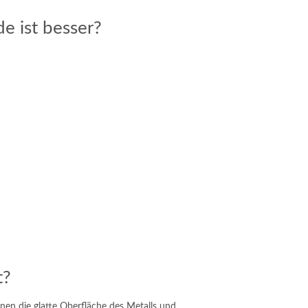
e ist besser?
t?
nen die glatte Oberfläche des Metalls und