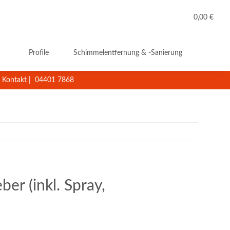
0,00 €
Profile
Schimmelentfernung & -Sanierung
Reini
Kontakt
|
04401 7868
er (inkl. Spray,