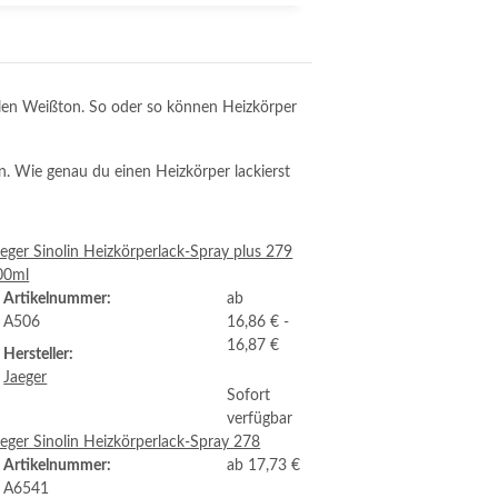
ellen Weißton. So oder so können Heizkörper
on. Wie genau du einen Heizkörper lackierst
eger Sinolin Heizkörperlack-Spray plus 279
00ml
Artikelnummer:
ab
A506
16,86 € -
16,87 €
Hersteller:
Jaeger
Sofort
verfügbar
eger Sinolin Heizkörperlack-Spray 278
Artikelnummer:
ab
17,73 €
A6541