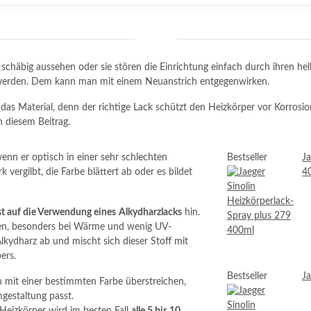
 schäbig aussehen oder sie stören die Einrichtung einfach durch ihren h
g werden. Dem kann man mit einem Neuanstrich entgegenwirken.
 das Material, denn der richtige Lack schützt den Heizkörper vor Korrosi
n diesem Beitrag.
enn er optisch in einer sehr schlechten
Bestseller
Ja
rk vergilbt, die Farbe blättert ab oder es bildet
4
st auf die Verwendung eines
Alkydharzlacks
hin.
ben, besonders bei Wärme und wenig UV-
Alkydharz ab und mischt sich dieser Stoff mit
ers.
Bestseller
Ja
h mit einer bestimmten Farbe überstreichen,
gestaltung passt.