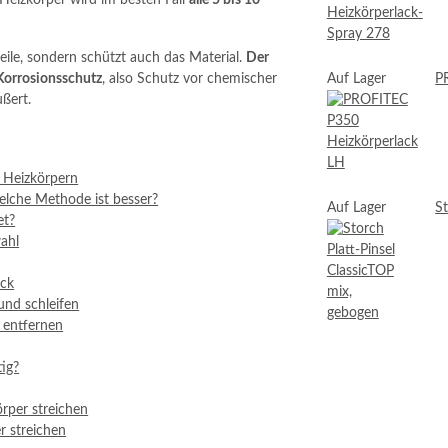
 Heizkörper wird im besten Fall
alle 5 bis 10
teile, sondern schützt auch das Material.
Der
 Korrosionsschutz
, also Schutz vor chemischer
Auf Lager
P
ußert.
n Heizkörpern
elche Methode ist besser?
Auf Lager
St
et?
ahl
ick
und schleifen
 entfernen
tig?
rper streichen
r streichen