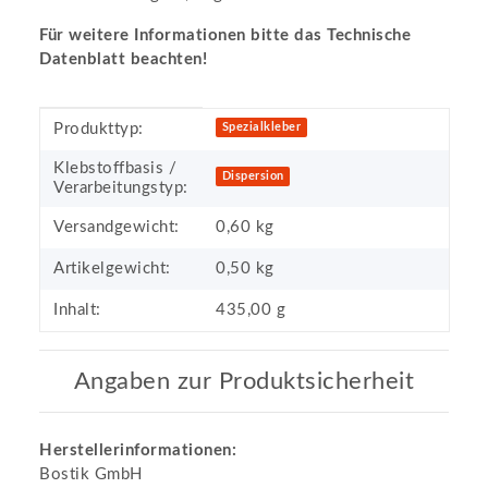
Für weitere Informationen bitte das Technische
Datenblatt beachten!
Produkteigenschaft
Wert
Produkttyp:
Spezialkleber
Klebstoffbasis /
Dispersion
Verarbeitungstyp:
Versandgewicht:
0,60 kg
Artikelgewicht:
0,50
kg
Inhalt:
435,00 g
Angaben zur Produktsicherheit
Herstellerinformationen:
Bostik GmbH