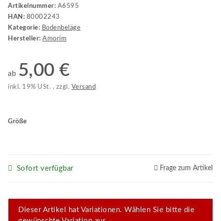
Artikelnummer:
A6595
HAN:
80002243
Kategorie:
Bodenbeläge
Hersteller:
Amorim
5,00 €
ab
inkl. 19% USt. , zzgl.
Versand
Größe
Sofort verfügbar
Frage zum Artikel
x
Dieser Artikel hat Variationen. Wählen Sie bitte die
gewünschte Variation aus.